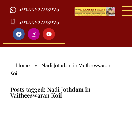
+91-99527-93925
S
ri Agasthiya Nadi Astrology
Guruji Ramesh Swamy Nadi Astrology Center
+91-99527-93925
Home
»
Nadi Jothdam in Vaitheeswaran
Koil
Posts tagged: Nadi Jothdam in
Vaitheeswaran Koil