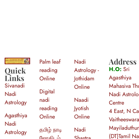
Address
Palm leaf
Nadi
S
ri Agasthiya Nadi Astrology
Guruji Ramesh Swamy Nadi Astrology Center
H.O:
Sri
Quick
reading
Astrology -
Links
Agasthiya
Online
Jothidam
Sivanadi
Mahasiva Thu
Online
Digital
Nadi
Nadi Astrol
nadi
Naadi
Astrology
Centre
reading
Jyotish
4 East, N Ca
Agasthiya
Online
Online
Vaitheeswara
Nadi
Mayiladuthur
தமிழ் நாடி
Nadi
Astrology
(DT}Tamil N
ஜோதிடம்
Shastra